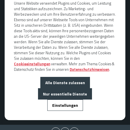
Unsere Website verwendet Plugins und Cookies, um Leistung
und Statistiken aufzuzeichnen. Zu Marketing- und
Werkstatt
Werbezwecken und um Ihre Benutzererfahrung zu verbessern.
Mo.-Fr. 08:00 - 17:00 Uhr
Ebenso sind auf unserer Webseite Tools von Unternehmen mit
Samstag geschlossen
Sitz in unsicheren Drittstaaten (z. B. USA) eingebunden. Wenn
Sonntag geschlossen
diese Tools aktiv sind, können Ihre personenbezogenen Daten
an die US-Server der jeweiligen Unternehmen weitergegeben
werden. Wenn Sie alle Dienste zulassen, stimmen Sie der
Standorte
Verarbeitung der Daten zu. Wenn Sie alle Dienste zulassen,
Überlingen
stimmen Sie dieser Nutzung zu. Welche Plugins und Cookies
Villingen-Schwenningen
Sie zulassen möchten, können Sie in den
Villingen-Schwenningen
Cookieeinstellungen
verwalten. Mehr zum Thema Cookies &
Datenschutz finden Sie in unseren
Datenschutzhinweisen
.
Friedrichshafen
Donaueschingen
Alle Dienste zulassen
Rottweil
Tuttlingen
Nur essentielle Dienste
Einstellungen