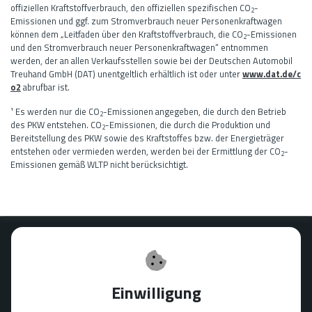
offiziellen Kraftstoffverbrauch, den offiziellen spezifischen CO
-
2
Emissionen und ggf. zum Stromverbrauch neuer Personenkraftwagen
können dem „Leitfaden über den Kraftstoffverbrauch, die CO
-Emissionen
2
und den Stromverbrauch neuer Personenkraftwagen“ entnommen
werden, der an allen Verkaufsstellen sowie bei der Deutschen Automobil
Treuhand GmbH (DAT) unentgeltlich erhältlich ist oder unter
www.dat.de/c
o2
abrufbar ist.
¹ Es werden nur die CO
-Emissionen angegeben, die durch den Betrieb
2
des PKW entstehen. CO
-Emissionen, die durch die Produktion und
2
Bereitstellung des PKW sowie des Kraftstoffes bzw. der Energieträger
entstehen oder vermieden werden, werden bei der Ermittlung der CO
-
2
Emissionen gemäß WLTP nicht berücksichtigt.
Verkauf
Mo.-Fr. 08:00 - 18:00 Uhr
Einwilligung
Samstag 09:00 - 13:00 Uhr
Sonntag geschlossen