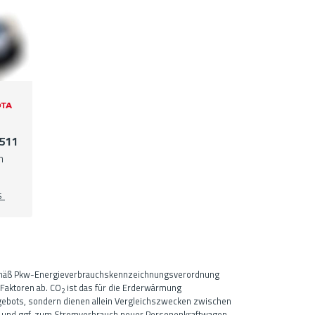
511
n
s
gemäß Pkw-Energieverbrauchskennzeichnungsverordnung
Faktoren ab. CO
ist das für die Erderwärmung
2
Angebots, sondern dienen allein Vergleichszwecken zwischen
 und ggf. zum Stromverbrauch neuer Personenkraftwagen