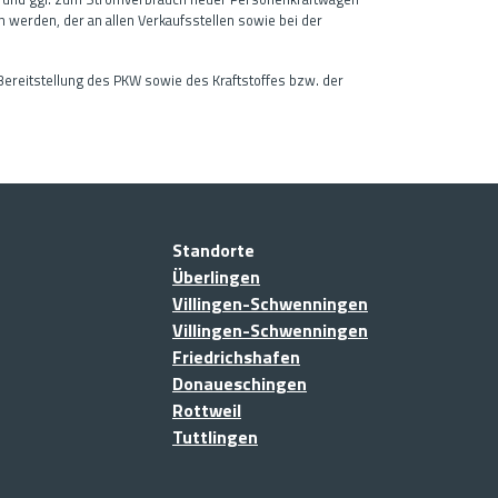
erden, der an allen Verkaufsstellen sowie bei der
Bereitstellung des PKW sowie des Kraftstoffes bzw. der
Standorte
Überlingen
Villingen-Schwenningen
Villingen-Schwenningen
Friedrichshafen
Donaueschingen
Rottweil
Tuttlingen