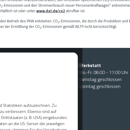
2
O
-Emissionen und den Stromverbrauch neuer Personenkraftwagen“ entnommen w
2
ältlich ist oder unter
www.dat.de/co2
abrufbar ist.
 den Betrieb des PKW entstehen. CO
-Emissionen, die durch die Produktion und 
2
ei der Ermittlung der CO
-Emissionen gemäß WLTP nicht berücksichtigt.
2
Werkstatt
:00 - 18:00 Uhr
Mo.-Fr. 08:00 - 17:00 Uhr
:00 - 13:00 Uhr
Samstag geschlossen
eschlossen
Sonntag geschlossen
 Statistiken aufzuzeichnen. Zu
u verbessern. Ebenso sind auf
Drittstaaten (z. B. USA) eingebunden.
ten an die US-Server der jeweiligen
assen, stimmen Sie der Verarbeitung