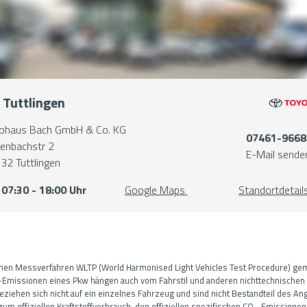
Tuttlingen
ohaus Bach GmbH & Co. KG
07461-9668
lenbachstr 2
E-Mail sende
32 Tuttlingen
07:30 - 18:00 Uhr
Google Maps
Standortdetail
nen Messverfahren WLTP (World Harmonised Light Vehicles Test Procedure) 
-Emissionen eines Pkw hängen auch vom Fahrstil und anderen nichttechnischen 
eziehen sich nicht auf ein einzelnes Fahrzeug und sind nicht Bestandteil des 
 offiziellen Kraftstoffverbrauch, den offiziellen spezifischen CO
-Emissionen