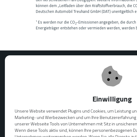
können dem „Leitfaden über den Kraftstoffverbrauch, die C
Deutschen Automobil Treuhand GmbH (DAT) unentgeltlich erh
¹ Es werden nur die CO
-Emissionen angegeben, die durch
2
Energieträger entstehen oder vermieden werden, werden b
Verkauf
Mo.-Fr. 08
Samstag 09
Sonntag g
Facebook Profil
Youtube Profil
Instagramm Profil
Einwilligung
Unsere Website verwendet Plugins und Cookies, um Leistung und
Marketing- und Werbezwecken und um Ihre Benutzererfahrung z
unserer Webseite Tools von Unternehmen mit Sitz in unsicheren 
Wenn diese Tools aktiv sind, können Ihre personenbezogenen Da
Unternehmen weitergegeben werden. Wenn Sie alle Dienste zul